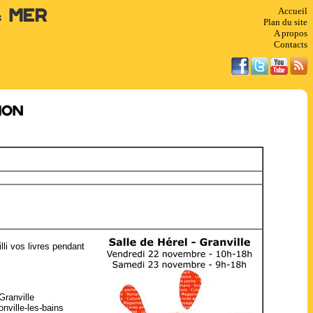
Accueil
& Mer
Plan du site
A propos
Contacts
hon
li vos livres pendant
Granville
onville-les-bains