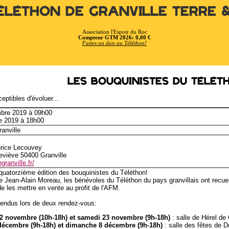
éléthon de Granville Terre 
Association l'Espoir du Roc
Compteur GTM 2026: 0,00 €
Faites un don au Téléthon!
Les Bouquinistes du Télét
eptibles d'évoluer...
mbre 2019 à 09h00
e 2019 à 18h00
ranville
rice Lecouvey
eviève 50400 Granville
granville.fr/
a quatorzième édition des bouquinistes du Téléthon!
e Jean-Alain Moreau, les bénévoles du Téléthon du pays granvillais ont recueil
de les mettre en vente au profit de l'AFM.
vendus lors de deux rendez-vous:
2 novembre (10h-18h) et samedi 23 novembre (9h-18h)
: salle de Hérel de 
écembre (9h-18h) et dimanche 8 décembre (9h-18h)
: salle des fêtes de D