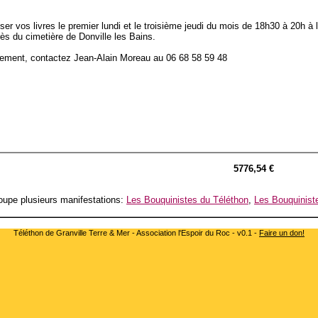
r vos livres le premier lundi et le troisième jeudi du mois de 18h30 à 20h à l
rès du cimetière de Donville les Bains.
nement, contactez Jean-Alain Moreau au 06 68 58 59 48
5776,54 €
upe plusieurs manifestations:
Les Bouquinistes du Téléthon
,
Les Bouquinist
Téléthon de Granville Terre & Mer - Association l'Espoir du Roc - v0.1 -
Faire un don!