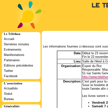
Le T
Le Téléthon
Accueil
Dernières minutes
Les informations fournies ci-dessous sont susc
Evénements
Date:
Début le 23 nove
Manifestations
Fin le 23 novembr
Partenaires
Lieu:
Salle de Hérel à G
Editions précédentes
Organisation:
Espoir du Roc
Responsable: Mau
Twitter
51 rue Sainte Gen
Facebook
http://www.telethon
Description:
C'est parti pour l
L'association
Sous la houlette d
Actualités
toute l'année afin 
Statut
Les livres seront 
Bureau
Vendredi 2
Généralités
Samedi 7 d