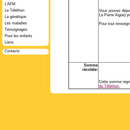
L'AFM
Le Téléthon
Vous pouvez dépose
La Pierre Aigüe) p
La génétique
Les maladies
Pour tout renseig
Témoignages
Pour les enfants
Liens
Contacts
Somme
récoltée:
Cette somme regro
du Téléthon
,