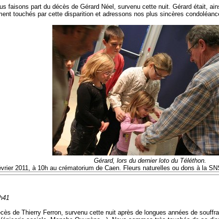
s faisons part du décès de Gérard Néel, survenu cette nuit. Gérard était, ain
touchés par cette disparition et adressons nos plus sincères condoléances à
Gérard, lors du dernier loto du Téléthon.
évrier 2011, à 10h au crématorium de Caen. Fleurs naturelles ou dons à la S
1h41
écès de Thierry Ferron, survenu cette nuit après de longues années de souff