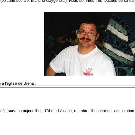
 (épicerie sociale, Manche Oxygène...). Nous sommes très touchés de sa disp
à l'église de Bréhal.
décès,survenu aujourd'hui, d'Ahmed Zidane, membre d'honneur de l'associatio