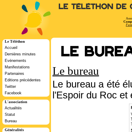
Le Téléthon de 
Asso
Compt
Fait
Le Téléthon
Accueil
Le bure
Dernières minutes
Evénements
Le bureau
Manifestations
Partenaires
Editions précédentes
Le bureau a été él
Twitter
l'Espoir du Roc et
Facebook
L'association
Actualités
Statut
Bureau
Généralités