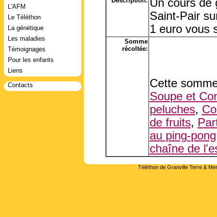
Description:
Un cours de 
L'AFM
Saint-Pair su
Le Téléthon
1 euro vous 
La génétique
Les maladies
Somme
récoltée:
Témoignages
Pour les enfants
Liens
Cette somme 
Contacts
Soupe et Con
peluches
,
Co
de fruits
,
Par
au ping-pong
chaîne de l'e
Téléthon de Granville Terre & Mer