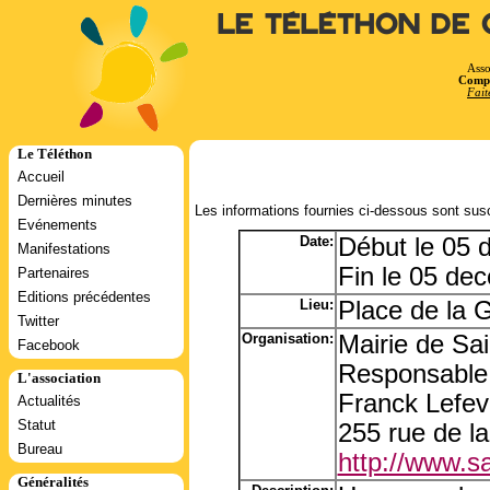
Le Téléthon de 
Asso
Compt
Fait
Le Téléthon
Accueil
Dernières minutes
Les informations fournies ci-dessous sont susc
Evénements
Date:
Début le 05 
Manifestations
Fin le 05 de
Partenaires
Editions précédentes
Lieu:
Place de la G
Twitter
Organisation:
Mairie de Sai
Facebook
Responsable:
L'association
Franck Lefev
Actualités
Statut
255 rue de la
Bureau
http://www.s
Généralités