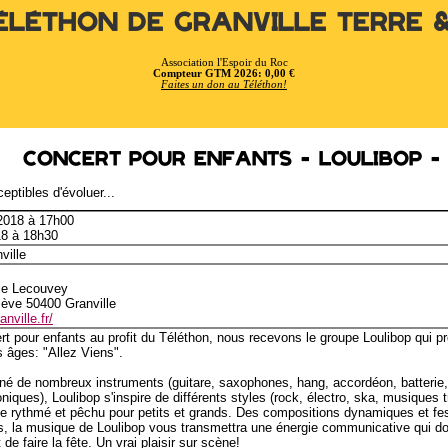
éléthon de Granville Terre 
Association l'Espoir du Roc
Compteur GTM 2026: 0,00 €
Faites un don au Téléthon!
Concert pour enfants - Loulibop - 
eptibles d'évoluer...
 2018 à 17h00
18 à 18h30
ville
ce Lecouvey
iève 50400 Granville
nville.fr/
t pour enfants au profit du Téléthon, nous recevons le groupe Loulibop qui p
s âges: "Allez Viens".
é de nombreux instruments (guitare, saxophones, hang, accordéon, batterie,
niques), Loulibop s'inspire de différents styles (rock, électro, ska, musiques tr
e rythmé et pêchu pour petits et grands. Des compositions dynamiques et fes
, la musique de Loulibop vous transmettra une énergie communicative qui do
de faire la fête. Un vrai plaisir sur scène!