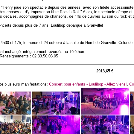
: "Henry joue son spectacle depuis des années, avec son fidèle accessoiriste
des choses et d'y imposer sa fibre Rock'n Roll." Alors, le spectacle dérape 
s décalés, accompagnés de chansons, de riffs de cuivres au son du rock et de
ncerts depuis plus de 7 ans, Loulibop débarque à Granville!
14h30 et 17h, le mercredi 24 octobre à la salle de Hérel de Granville. Celui d
arif inchangé, intégralement reversés au Téléthon.
/Renseignements : 02.33.50.03.05
2913,65 €
e plusieurs manifestations:
Concert pour enfants - Loulibop - Allez viens!
,
Co