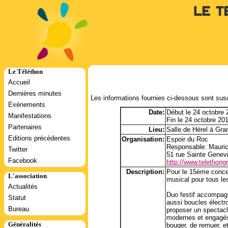
Le T
Le Téléthon
Accueil
Dernières minutes
Les informations fournies ci-dessous sont susc
Evénements
Date:
Début le 24 octobre
Manifestations
Fin le 24 octobre 20
Partenaires
Lieu:
Salle de Hérel à Gran
Editions précédentes
Organisation:
Espoir du Roc
Responsable: Mauri
Twitter
51 rue Sainte Genev
Facebook
http://www.telethongra
Description:
Pour le 15ème concer
L'association
musical pour tous le
Actualités
Duo festif accompagn
Statut
aussi boucles électro
Bureau
proposer un spectacl
modernes et engagés
Généralités
bouger, de remuer, et 