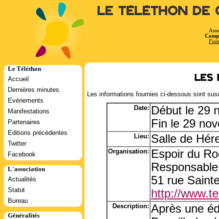
Le Téléthon de 
Asso
Compt
Fait
Le Téléthon
Les 
Accueil
Dernières minutes
Les informations fournies ci-dessous sont susc
Evénements
Date:
Début le 29
Manifestations
Fin le 29 no
Partenaires
Editions précédentes
Lieu:
Salle de Hére
Twitter
Organisation:
Espoir du Ro
Facebook
Responsable
L'association
51 rue Saint
Actualités
Statut
http://www.tel
Bureau
Description:
Après une édi
Généralités