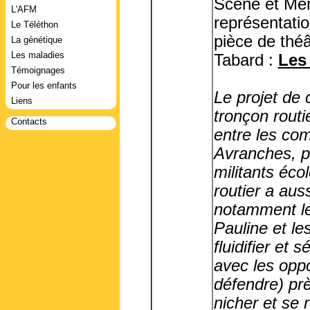
Scène et Mer
L'AFM
représentatio
Le Téléthon
pièce de théâ
La génétique
Les maladies
Tabard :
Les
Témoignages
Pour les enfants
Le projet de 
Liens
tronçon routi
Contacts
entre les co
Avranches, p
militants écol
routier a aus
notamment le
Pauline et le
fluidifier et 
avec les opp
défendre) pr
nicher et se