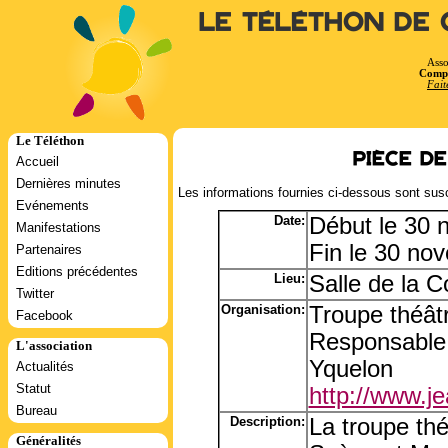
Le Téléthon de 
Asso
Compt
Fait
Le Téléthon
Pièce d
Accueil
Dernières minutes
Les informations fournies ci-dessous sont susc
Evénements
Date:
Début le 30
Manifestations
Fin le 30 no
Partenaires
Editions précédentes
Lieu:
Salle de la C
Twitter
Organisation:
Troupe théât
Facebook
Responsable
L'association
Yquelon
Actualités
Statut
http://www.j
Bureau
Description:
La troupe thé
Généralités