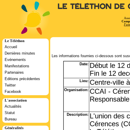
Le Téléthon de 
Asso
Compt
Fait
Le Téléthon
Accueil
Dernières minutes
Les informations fournies ci-dessous sont susc
Evénements
Date:
Début le 12
Manifestations
Fin le 12 de
Partenaires
Editions précédentes
Lieu:
Centre-ville
Twitter
Organisation:
CCAI - Céren
Facebook
Responsable
L'association
Actualités
Statut
Description:
L'union des
Bureau
Cérences (CC
Généralités