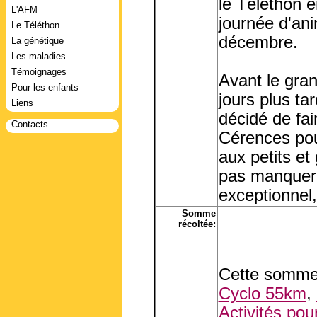
le Téléthon 
L'AFM
journée d'an
Le Téléthon
décembre.
La génétique
Les maladies
Témoignages
Avant le gra
Pour les enfants
jours plus ta
Liens
décidé de fai
Contacts
Cérences pour
aux petits et
pas manquer 
exceptionnel, 
Somme
récoltée:
Cette somme 
Cyclo 55km
,
Activités pou